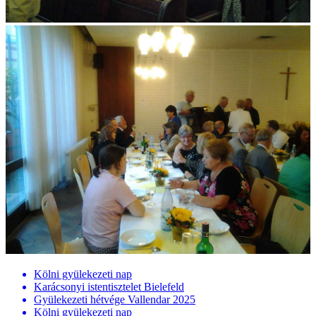
Kölni gyülekezeti nap
Karácsonyi istentisztelet Bielefeld
Gyülekezeti hétvége Vallendar 2025
Kölni gyülekezeti nap