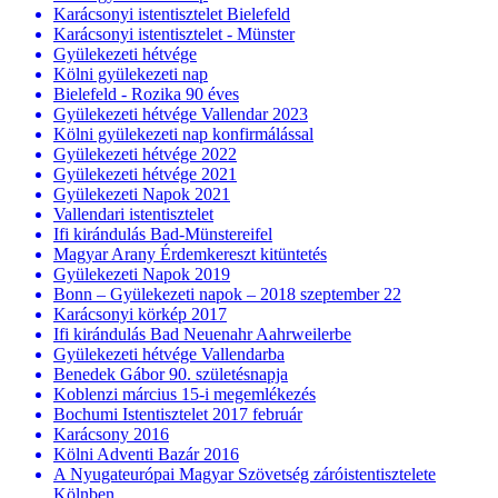
Karácsonyi istentisztelet Bielefeld
Karácsonyi istentisztelet - Münster
Gyülekezeti hétvége
Kölni gyülekezeti nap
Bielefeld - Rozika 90 éves
Gyülekezeti hétvége Vallendar 2023
Kölni gyülekezeti nap konfirmálással
Gyülekezeti hétvége 2022
Gyülekezeti hétvége 2021
Gyülekezeti Napok 2021
Vallendari istentisztelet
Ifi kirándulás Bad-Münstereifel
Magyar Arany Érdemkereszt kitüntetés
Gyülekezeti Napok 2019
Bonn – Gyülekezeti napok – 2018 szeptember 22
Karácsonyi körkép 2017
Ifi kirándulás Bad Neuenahr Aahrweilerbe
Gyülekezeti hétvége Vallendarba
Benedek Gábor 90. születésnapja
Koblenzi március 15-i megemlékezés
Bochumi Istentisztelet 2017 február
Karácsony 2016
Kölni Adventi Bazár 2016
A Nyugateurópai Magyar Szövetség záróistentisztelete
Kölnben