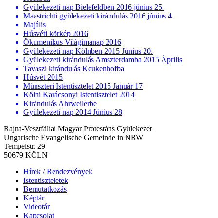
Gyülekezeti nap Bielefeldben 2016 június 25.
Maastrichti gyülekezeti kirándulás 2016 június 4
Majális
Húsvéti körkép 2016
Ökumenikus Világimanap 2016
Gyülekezeti nap Kölnben 2015 Június 20.
Gyülekezeti kirándulás Amszterdamba 2015 Április
Tavaszi kirándulás Keukenhofba
Húsvét 2015
Münszteri Istentisztelet 2015 Január 17
Kölni Karácsonyi Istentisztelet 2014
Kirándulás Ahrweilerbe
Gyülekezeti nap 2014 Június 28
Rajna-Vesztfáliai Magyar Protestáns Gyülekezet
Ungarische Evangelische Gemeinde in NRW
Tempelstr. 29
50679 KÖLN
Hírek / Rendezvények
Istentiszteletek
Bemutatkozás
Képtár
Videotár
Kapcsolat