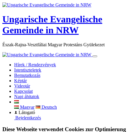
×
Ungarische Evangelische
Gemeinde in NRW
Észak-Rajna-Vesztfáliai Magyar Protestáns Gyülekezet
Hírek / Rendezvények
Istentiszteletek
Bemutatkozás
Képtár
Videotár
Kapcsolat
Napi áhitatok
Magyar
Deutsch
Látogató
Bejelentkezés
Diese Webseite verwendet Cookies zur Optimierung