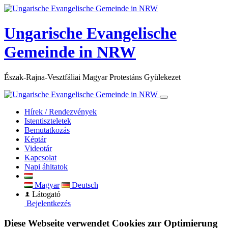
×
Ungarische Evangelische
Gemeinde in NRW
Észak-Rajna-Vesztfáliai Magyar Protestáns Gyülekezet
Hírek / Rendezvények
Istentiszteletek
Bemutatkozás
Képtár
Videotár
Kapcsolat
Napi áhitatok
Magyar
Deutsch
Látogató
Bejelentkezés
Diese Webseite verwendet Cookies zur Optimierung