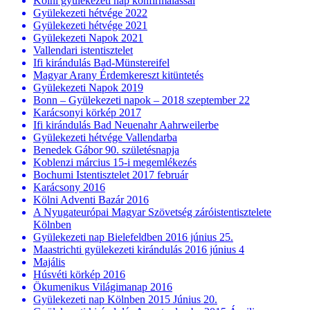
Kölni gyülekezeti nap konfirmálással
Gyülekezeti hétvége 2022
Gyülekezeti hétvége 2021
Gyülekezeti Napok 2021
Vallendari istentisztelet
Ifi kirándulás Bad-Münstereifel
Magyar Arany Érdemkereszt kitüntetés
Gyülekezeti Napok 2019
Bonn – Gyülekezeti napok – 2018 szeptember 22
Karácsonyi körkép 2017
Ifi kirándulás Bad Neuenahr Aahrweilerbe
Gyülekezeti hétvége Vallendarba
Benedek Gábor 90. születésnapja
Koblenzi március 15-i megemlékezés
Bochumi Istentisztelet 2017 február
Karácsony 2016
Kölni Adventi Bazár 2016
A Nyugateurópai Magyar Szövetség záróistentisztelete
Kölnben
Gyülekezeti nap Bielefeldben 2016 június 25.
Maastrichti gyülekezeti kirándulás 2016 június 4
Majális
Húsvéti körkép 2016
Ökumenikus Világimanap 2016
Gyülekezeti nap Kölnben 2015 Június 20.